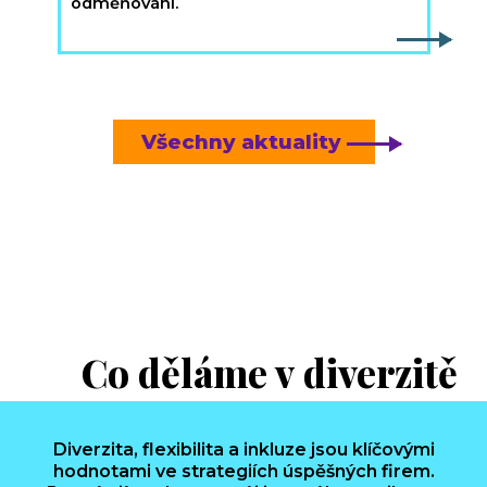
odměňování.
Všechny aktuality
Co děláme v diverzitě
Diverzita, flexibilita a inkluze jsou klíčovými
hodnotami ve strategiích úspěšných firem.