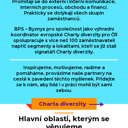
Promítají se do externí i interní komunikace,
interních procesů, obchodu a financí.
Prakticky se dotýkají všech skupin
zaměstnanců.
BPS – Byznys pro společnost jako výhradní
koordinátor evropské Charty diverzity pro ČR
spolupracuje s více než 100 zaměstnavateli
napříč segmenty a lokalitami, kteří se již stali
signatáři Charty diverzity.
Inspirujeme, motivujeme, radíme a
pomáháme, provázíme naše partnery na
cestě k zavedení těchto myšlenek. Přidejte
se k nám, aby lidé i v práci mohli být sami
sebou.
Charta diverzity
Hlavní oblasti, kterým se
věnujeme