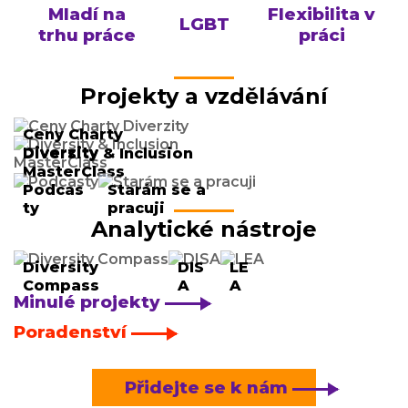
Mladí na
Flexibilita v
LGBT
trhu práce
práci
Projekty a vzdělávání
Ceny Charty
Diverzity
Diversity & Inclusion
MasterClass
Podcas
Starám se a
ty
pracuji
Analytické nástroje
Diversity
DIS
LE
Compass
A
A
Minulé projekty
Poradenství
Přidejte se k nám