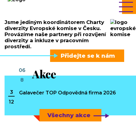
íce
V
Previous
Next
Jsme jediným koordinátorem Charty
diverzity Evropské komise v Česku.
Provázíme naše partnery při rozvíjení
diverzity a inkluze v pracovním
prostředí.
Přidejte se k nám
Akce
06
8
3
Galavečer TOP Odpovědná firma 2026
12
Všechny akce