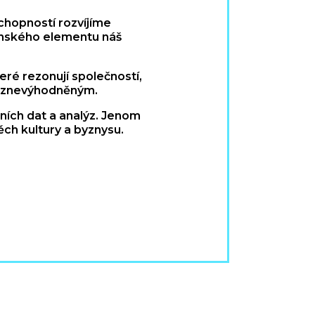
chopností rozvíjíme
enského elementu náš
ré rezonují společností,
ně znevýhodněným.
rních dat a analýz. Jenom
ěch kultury a byznysu.