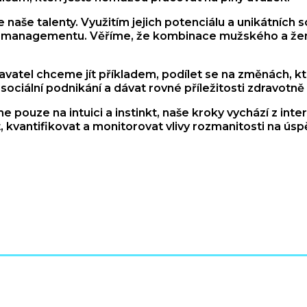
še talenty. Využitím jejich potenciálu a unikátních s
top managementu. Věříme, že kombinace mužského a ž
atel chceme jít příkladem, podílet se na změnách, kte
ociální podnikání a dávat rovné příležitosti zdravot
 pouze na intuici a instinkt, naše kroky vychází z inte
 kvantifikovat a monitorovat vlivy rozmanitosti na úsp