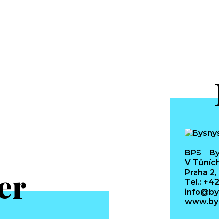
BPS – By
V Tůních
er
Praha 2,
Tel.: +4
info@by
www.byz