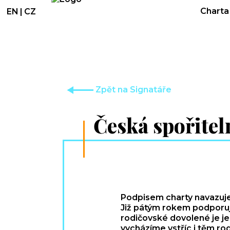
Charta 
EN
|
CZ
Zpět na Signatáře
Česká spořitel
Podpisem charty navazuje
Již pátým rokem podporuj
rodičovské dovolené je j
vycházíme vstříc i těm ro