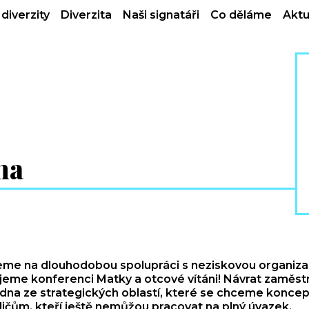
diverzity
Diverzita
Naši signatáři
Co děláme
Aktu
na
me na dlouhodobou spolupráci s neziskovou organizac
eme konferenci Matky a otcové vítáni! Návrat zaměs
edna ze strategických oblastí, které se chceme koncep
dičům, kteří ještě nemůžou pracovat na plný úvazek.