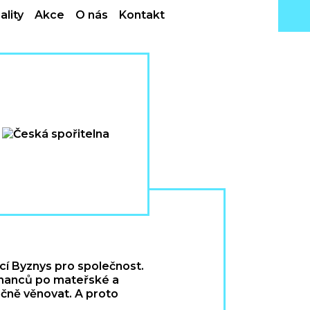
ality
Akce
O nás
Kontakt
í Byznys pro společnost.
tnanců po mateřské a
čně věnovat. A proto