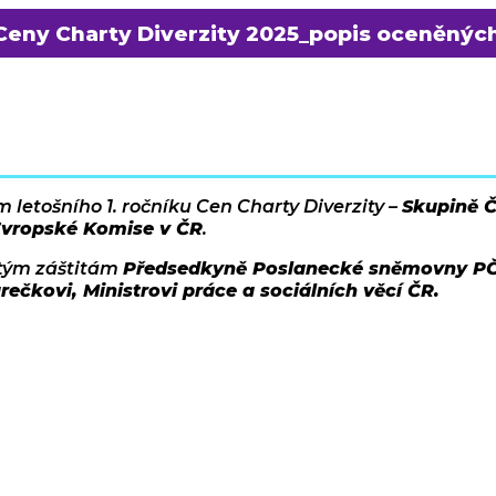
Ceny Charty Diverzity 2025_popis oceněnýc
letošního 1. ročníku Cen Charty Diverzity –
Skupině Č
Evropské Komise v ČR
.
tým záštitám
Předsedkyně Poslanecké sněmovny P
rečkovi, Ministrovi práce a sociálních věcí ČR.