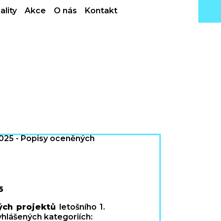
ality
Akce
O nás
Kontakt
5
ých projektů
letošního 1.
vyhlášených kategoriích: