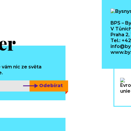
BPS – By
V Tůních
er
Praha 2,
Tel.: +4
info@by
www.byz
 vám nic ze světa
e.
Odebírat