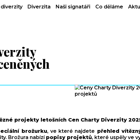
diverzity
Diverzita
Naši signatáři
Co děláme
Aktu
verzity
oceněných
zné projekty letošních Cen Charty Diverzity 202
eciální brožurku
, ve které najdete
přehled vítězn
ty. Brožura nabízí
popisy projektů
, které uspěly ve 