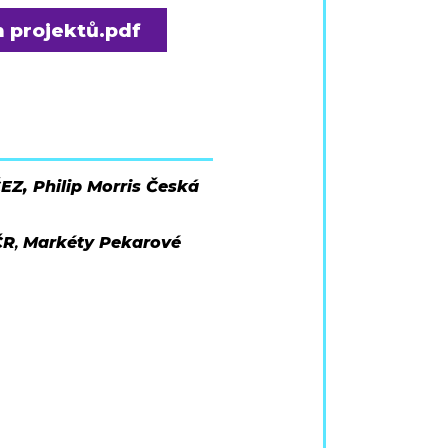
h projektů.pdf
EZ, Philip Morris Česká
ČR
,
Markéty Pekarové