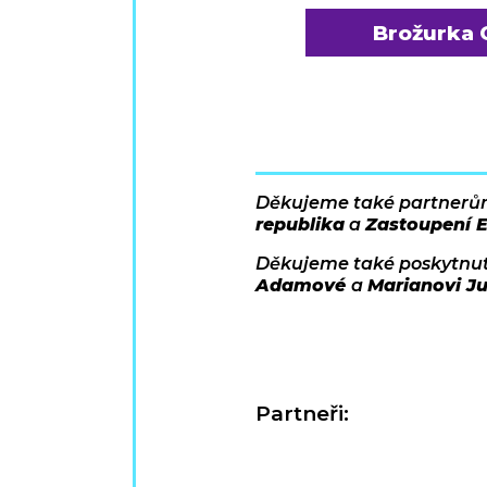
Brožurka 
Děkujeme také partnerům 
republika
a
Zastoupení 
Děkujeme také poskytnu
Adamové
a
Marianovi Ju
Partneři: