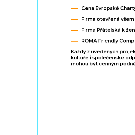
Cena Evropské Charty
Firma otevřená všem
Firma Přátelská k že
ROMA Friendly Comp
Každý z uvedených projektů
kultuře i společenské odp
mohou být cenným podnět