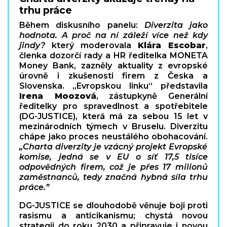
trhu práce
Během diskusního panelu:
Diverzita jako
hodnota. A proč na ní záleží více než kdy
jindy?
který moderovala
Klára Escobar
,
členka dozorčí rady a HR ředitelka MONETA
Money Bank, zazněly aktuality z evropské
úrovně i zkušenosti firem z Česka a
Slovenska. „Evropskou linku“ představila
Irena Moozová
, zástupkyně Generální
ředitelky pro spravedlnost a spotřebitele
(DG-JUSTICE), která má za sebou 15 let v
mezinárodních týmech v Bruselu. Diverzitu
chápe jako proces neustálého obohacování.
„Charta diverzity je vzácný projekt Evropské
komise, jedná se v EU o síť 17,5 tisíce
odpovědných firem, což je přes 17 milionů
zaměstnanců, tedy značná hybná síla trhu
práce.”
DG-JUSTICE se dlouhodobě věnuje boji proti
rasismu a anticikanismu; chystá novou
strategii do roku 2030 a připravuje i novou