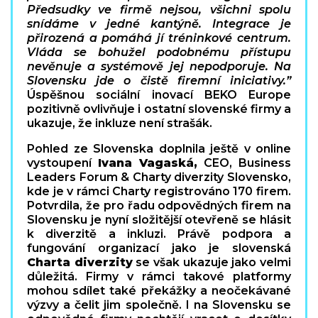
Předsudky ve firmě nejsou, všichni spolu
snídáme v jedné kantýně. Integrace je
přirozená a pomáhá jí tréninkové centrum.
Vláda se bohužel podobnému přístupu
nevěnuje a systémově jej nepodporuje. Na
Slovensku jde o čistě firemní iniciativy.”
Úspěšnou sociální inovací BEKO Europe
pozitivně ovlivňuje i ostatní slovenské firmy a
ukazuje, že inkluze není strašák.
Pohled ze Slovenska doplnila ještě v online
vystoupení
Ivana Vagaská,
CEO, Business
Leaders Forum & Charty diverzity Slovensko,
kde je v rámci Charty registrováno 170 firem.
Potvrdila, že pro řadu odpovědných firem na
Slovensku je nyní složitější otevřeně se hlásit
k diverzitě a inkluzi. Právě podpora a
fungování organizací jako je slovenská
Charta diverzity
se však ukazuje jako velmi
důležitá. Firmy v rámci takové platformy
mohou sdílet také překážky a neočekávané
výzvy a čelit jim společně. I na Slovensku se