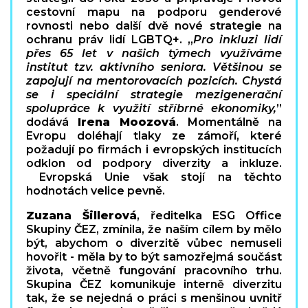
cestovní mapu na podporu genderové
rovnosti nebo další dvě nové strategie na
ochranu práv lidí LGBTQ+. „
Pro inkluzi lidí
přes 65 let v našich týmech využíváme
institut tzv. aktivního seniora. Většinou se
zapojují na mentorovacích pozicích. Chystá
se i speciální strategie mezigenerační
spolupráce k využití stříbrné ekonomiky,
”
dodává
Irena Moozová
.
Momentálně na
Evropu doléhají tlaky ze zámoří, které
požadují po firmách i evropských institucích
odklon od podpory diverzity a inkluze.
Evropská Unie však stojí na těchto
hodnotách velice pevně.
Zuzana Šillerová
,
ředitelka ESG Office
Skupiny ČEZ, zmínila, že naším cílem by mělo
být, abychom o diverzitě vůbec nemuseli
hovořit - měla by to být samozřejmá součást
života, včetně fungování pracovního trhu.
Skupina ČEZ komunikuje interně diverzitu
tak, že se nejedná o práci s menšinou uvnitř