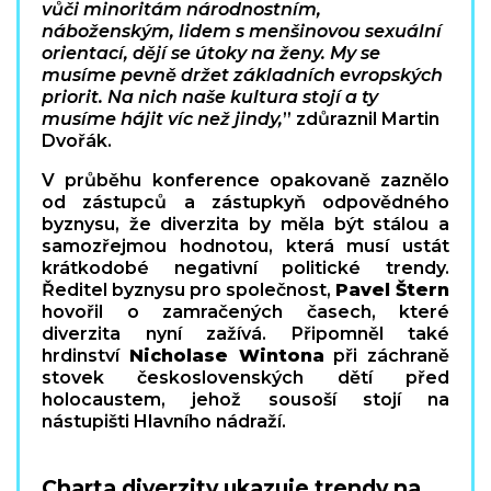
vůči minoritám národnostním,
náboženským, lidem s menšinovou sexuální
orientací, dějí se útoky na ženy. My se
musíme pevně držet základních evropských
priorit. Na nich naše kultura stojí a ty
musíme hájit víc než jindy,
” zdůraznil Martin
Dvořák.
V průběhu konference opakovaně zaznělo
od zástupců a zástupkyň odpovědného
byznysu, že diverzita by měla být stálou a
samozřejmou hodnotou, která musí ustát
krátkodobé negativní politické trendy.
Ředitel byznysu pro společnost,
Pavel Štern
hovořil o zamračených časech, které
diverzita nyní zažívá. Připomněl také
hrdinství
Nicholase Wintona
při záchraně
stovek československých dětí před
holocaustem, jehož sousoší stojí na
nástupišti Hlavního nádraží.
Charta diverzity ukazuje trendy na