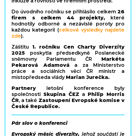
inkluze a rovnosti ve firemním prostředí.
Do úvodního ročníku se přihlásilo celkem
26
firem s celkem 44 projekty,
které
hodnotily odborné a nezávislé poroty pro
každou kategorii (
celkové výsledky najdete
zde
).
Záštitu
1. ročníku Cen Charty Diverzity
2025
poskytla předsedkyně Poslanecké
sněmovny Parlamentu ČR
Markéta
Pekarová Adamová
a za Ministerstvo
práce a sociálních věcí ČR ministr a
místopředseda vlády
Marian Jurečka.
Partnery
letošní konference byly
společnosti
Skupina ČEZ
a
Philip Morris
ČR
, a také
Zastoupení Evropské komise v
České Republice.
Pár slov o konferenci
Evropský měsíc diverzity,
jehož součástí je