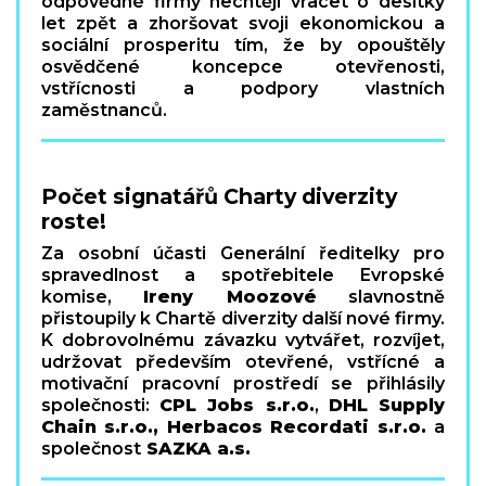
odpovědné firmy nechtějí vracet o desítky
let zpět a zhoršovat svoji ekonomickou a
sociální prosperitu tím, že by opouštěly
osvědčené koncepce otevřenosti,
vstřícnosti a podpory vlastních
zaměstnanců.
Počet signatářů Charty diverzity
roste!
Za osobní účasti Generální ředitelky pro
spravedlnost a spotřebitele Evropské
komise,
Ireny Moozové
slavnostně
přistoupily k Chartě diverzity další nové firmy.
K dobrovolnému závazku vytvářet, rozvíjet,
udržovat především otevřené, vstřícné a
motivační pracovní prostředí se přihlásily
společnosti:
CPL Jobs s.r.o.
,
DHL Supply
Chain s.r.o., Herbacos Recordati s.r.o.
a
společnost
SAZKA a.s.