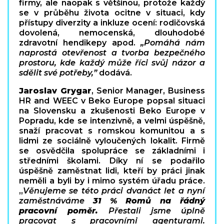
firmy, ale naopak s většinou, protože každý
se v průběhu života ocitne v situaci, kdy
přístupy diverzity a inkluze ocení: rodičovská
dovolená, nemocenská, dlouhodobé
zdravotní hendikepy apod.
„Pomáhá nám
naprostá otevřenost a tvorba bezpečného
prostoru, kde každý může říci svůj názor a
sdělit své potřeby,”
dodává.
Jaroslav Grygar
,
Senior Manager, Business
HR and WEEC v Beko Europe popsal situaci
na Slovensku a zkušenosti Beko Europe v
Popradu, kde se intenzivně, a velmi úspěšně,
snaží pracovat s romskou komunitou a s
lidmi ze sociálně vyloučených lokalit. Firmě
se osvědčila spolupráce se základními i
středními školami. Díky ní se podařilo
úspěšně zaměstnat lidi, kteří by práci jinak
neměli a byli by i mimo systém úřadu práce.
„
Věnujeme se této práci dvanáct let a nyní
zaměstnáváme
31 % Romů na řádný
pracovní poměr.
Přestali jsme úplně
pracovat s pracovními agenturami.