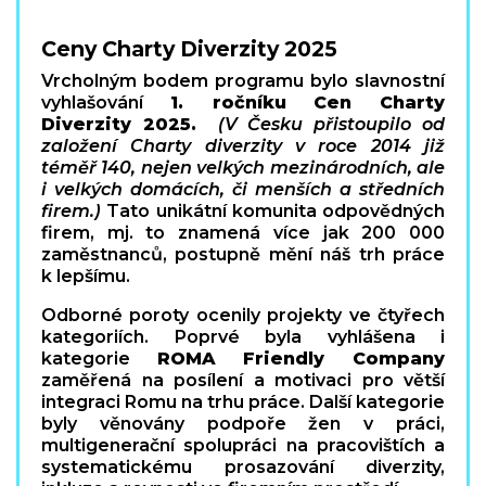
Ceny Charty Diverzity 2025
Vrcholným bodem programu bylo slavnostní
vyhlašování
1. ročníku
Cen Charty
Diverzity 2025.
(V Česku přistoupilo od
založení Charty diverzity v roce 2014 již
téměř 140, nejen velkých mezinárodních, ale
i velkých domácích, či menších a středních
firem.)
Tato unikátní komunita odpovědných
firem, mj. to znamená více jak 200 000
zaměstnanců, postupně mění náš trh práce
k lepšímu.
Odborné poroty ocenily projekty ve čtyřech
kategoriích. Poprvé byla vyhlášena i
kategorie
ROMA Friendly Company
zaměřená na posílení a motivaci pro větší
integraci Romu na trhu práce. Další kategorie
byly věnovány podpoře žen v práci,
multigenerační spolupráci na pracovištích a
systematickému prosazování diverzity,