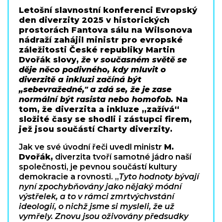
Letošní slavnostní konferenci Evropský
den diverzity 2025 v historických
prostorách Fantova sálu na Wilsonova
nádraží zahájil ministr pro evropské
záležitosti České republiky Martin
Dvořák slovy,
že v současném světě se
děje něco podivného, kdy mluvit o
diverzitě a inkluzi začíná být
„sebevražedné," a zdá se, že je zase
normální být rasista nebo homofob.
Na
tom, že diverzita a inkluze „zažívá“
složité časy se shodli i zástupci firem,
jež jsou součástí Charty diverzity.
Jak ve své úvodní řeči uvedl ministr
M.
Dvořák,
diverzita tvoří samotné jádro naší
společnosti, je pevnou součástí kultury
demokracie a rovnosti. „
Tyto hodnoty bývají
nyní zpochybňovány jako nějaký módní
výstřelek, a to v rámci zmrtvýchvstání
ideologií, o nichž jsme si mysleli, že už
vymřely. Znovu jsou oživovány předsudky