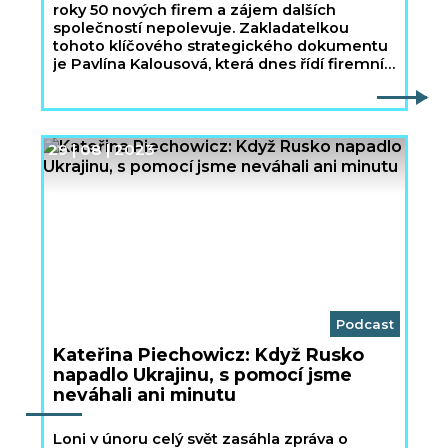
roky 50 nových firem a zájem dalších
společností nepolevuje. Zakladatelkou
tohoto klíčového strategického dokumentu
je Pavlína Kalousová, která dnes řídí firemní
vztahy a komunikaci Plzeňského Prazdroje.
29 | 08 | 2023
Podcast
Kateřina Piechowicz: Když Rusko
napadlo Ukrajinu, s pomocí jsme
neváhali ani minutu
Loni v únoru celý svět zasáhla zpráva o