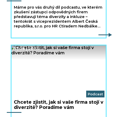
Máme pro vás druhý díl podcastu, ve kterém
zkušení zástupci odpovědných firem
představují téma diverzity a inkluze –
tentokrát s viceprezidentem Albert Česká
republika, s.r.o. pro HR Ctiradem Nedbálkem,
který hovořil zejména o tématu věkové
diverzity.
15 | 08 | 2023
Podcast
Chcete zjistit, jak si vaše firma stojí v
diverzitě? Poradíme vám