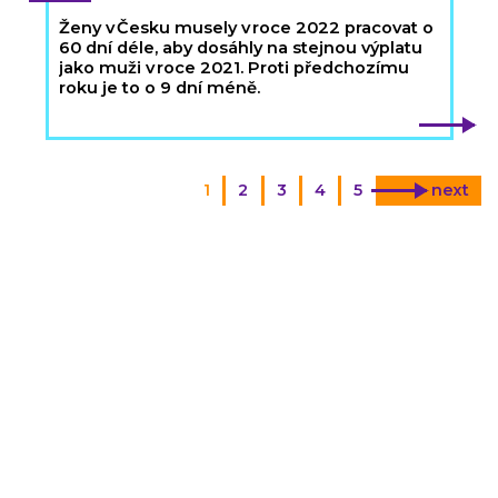
Ženy v Česku musely v roce 2022 pracovat o
60 dní déle, aby dosáhly na stejnou výplatu
jako muži v roce 2021. Proti předchozímu
roku je to o 9 dní méně.
1
2
3
4
5
next