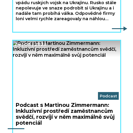
vpádu ruských vojsk na Ukrajinu. Rusko stále
nepolevuje ve snaze podrobit si Ukrajinu a i
nadále tam probíhá válka. Odpovědné firmy
loni velmi rychle zareagovaly na náhlou
situaci a pomohly mnoha Ukrajinkám a
Ukrajincům najít nový domov a práci.
24 | 08 | 2023
Podcast
Podcast s Martinou Zimmermann:
Inkluzivní prostředí zaměstnancům
svědčí, rozvíjí v něm maximálně svůj
potenciál