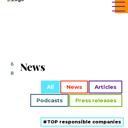
News
6
8
All
News
Articles
Podcasts
Press releases
TOP responsible companies