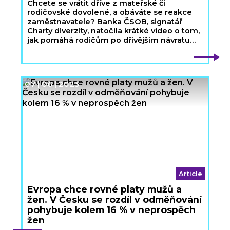
Chcete se vrátit dříve z mateřské či
rodičovské dovolené, a obáváte se reakce
zaměstnavatele? Banka ČSOB, signatář
Charty diverzity, natočila krátké video o tom,
jak pomáhá rodičům po dřívějším návratu
zpět do zaměstnání a jaké nástroje při tom
využívá.
07 | 06 | 2023
Article
Evropa chce rovné platy mužů a
žen. V Česku se rozdíl v odměňování
pohybuje kolem 16 % v neprospěch
žen