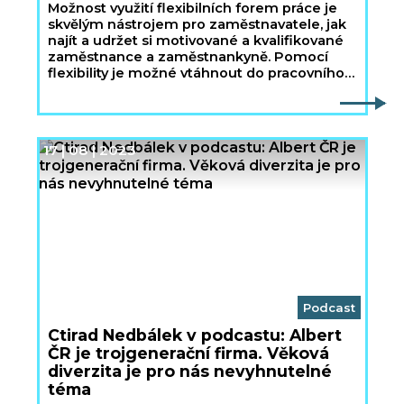
Možnost využití flexibilních forem práce je
skvělým nástrojem pro zaměstnavatele, jak
najít a udržet si motivované a kvalifikované
zaměstnance a zaměstnankyně. Pomocí
flexibility je možné vtáhnout do pracovního
procesu i lidi, kteří by jinak museli hledat
jinou pracovní pozici či zůstat v evidenci
úřadu práce.
17 | 08 | 2023
Podcast
Ctirad Nedbálek v podcastu: Albert
ČR je trojgenerační firma. Věková
diverzita je pro nás nevyhnutelné
téma