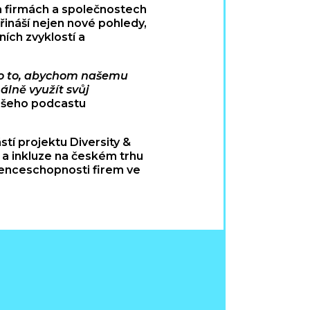
a firmách a společnostech
řináší nejen nové pohledy,
ích zvyklostí a
pro to, abychom našemu
lně využít svůj
našeho podcastu
stí projektu Diversity &
y a inkluze na českém trhu
renceschopnosti firem ve