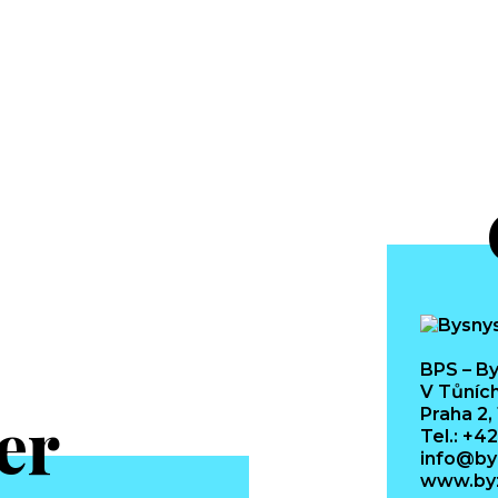
BPS – By
V Tůních
er
Praha 2,
Tel.: +4
info@by
www.byz