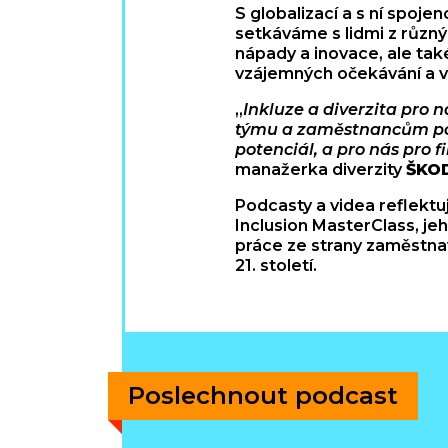
S globalizací a s ní spo
setkáváme s lidmi z různý
nápady a inovace, ale tak
vzájemných očekávání a v
„
Inkluze a diverzita pro
týmu a zaměstnancům pos
potenciál, a pro nás pro f
manažerka diverzity
ŠKOD
Podcasty a videa reflektuj
Inclusion MasterClass, jeh
práce ze strany zaměstna
21. století.
Poslechnout podcast