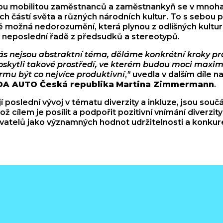
jenou mobilitou zaměstnanců a zaměstnankyň se v mnoh
ch částí světa a různých národních kultur. To s sebou p
é možná nedorozumění, která plynou z odlišných kulturn
 neposlední řadě z předsudků a stereotypů.
 nás nejsou abstraktní téma, děláme konkrétní kroky 
kytli takové prostředí, ve kterém budou moci maximá
irmu být co nejvíce produktivní
,
"
uvedla v dalším díle 
A AUTO Česká republika
Martina Zimmermann
.
í poslední vývoj v tématu diverzity a inkluze, jsou součá
ož cílem je posílit a podpořit pozitivní vnímání diverzit
vatelů jako významných hodnot udržitelnosti a konku