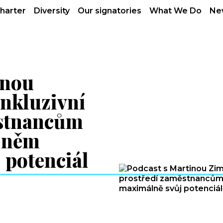
charter
Diversity
Our signatories
What We Do
Ne
inou
nkluzivní
ěstnancům
v něm
 potenciál