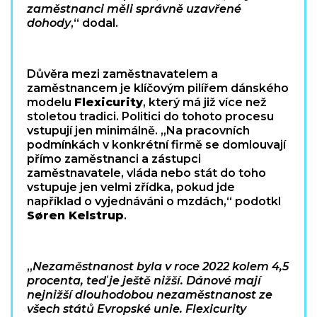
zaměstnanci měli správně uzavřené
dohody
,“ dodal.
Důvěra mezi zaměstnavatelem a
zaměstnancem je klíčovým pilířem dánského
modelu
Flexicurity
, který má již více než
stoletou tradici. Politici do tohoto procesu
vstupují jen minimálně. „Na pracovních
podmínkách v konkrétní firmě se domlouvají
přímo zaměstnanci a zástupci
zaměstnavatele, vláda nebo stát do toho
vstupuje jen velmi zřídka, pokud jde
například o vyjednáváni o mzdách,“ podotkl
Søren Kelstrup
.
„
Nezaměstnanost byla v roce 2022 kolem 4,5
procenta, teď je ještě nižší. Dánové mají
nejnižší dlouhodobou nezaměstnanost ze
všech států Evropské unie. Flexicurity