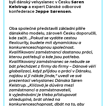
byli dánský velvyslanec v Česku
Søren
Kelstrup
a expert Dánské odborové
konfederace
Jeppe Sørensen
.
Oba společné představili základní pilíře
dánského modelu, zároveň Česku doporučili,
kde začít. „
Pokud se vydáte cestou
flexicurity, budete mít dynamickou a
konkurenceschopnou společnost.
Kvalifikovaní zaměstnanci dostanou práci,
kterou potřebují a kde jsou potřeba.
Kvalifikovaný zaměstnanec se nebude se
bát přecházet z firmy do firmy – Dánové věří
globalizaci, když přijdou o práci v Dánsku,
najdou si ji někde jinde,“ uvedl ve své
prezentaci velvyslanec Dánska Søren
Kelstrup. „Klíčová je důvěra mezi
zaměstnanci a zaměstnavateli,
k vyjednávání je třeba přistupovat
ohleduplně, brát ohled na
konkurenceschopnost, dbát na to, aby