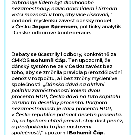
zabraňuje lidem být dlouhodobě
nezaměstnaný, navíc dává lidem i firmám
větší možnosti v tom, aby více riskovali,
“
podpořil myšlenku zavést dánský model i
v Česku
Jeppe Sørensen
, politický analytik
Dánské odborové konfederace.
Debaty se účastnily i odbory, konkrétně za
ČMKOS
Bohumil Čáp
. Ten upozornil, že
dánský systém nelze v Česku zavést bez
toho, aby se změnila pravidla přerozdělování
peněz v rozpočtu, a i bez změny myšlení ve
společnosti. „
Dánsko dává na aktivní
politiku zaměstnanosti kolem dvou
procenta HDP, Česko dává na tuto kapitolu
zhruba tři desetiny procenta. Podpora
nezaměstnanosti je další procento HDP,
v České republice patnáct desetin procenta.
To, co bychom chtěli převzít, stojí dost peněz,
a předpokládá to jiné nastavení
společnosti
,“ upozornil
Bohumil Čáp
.