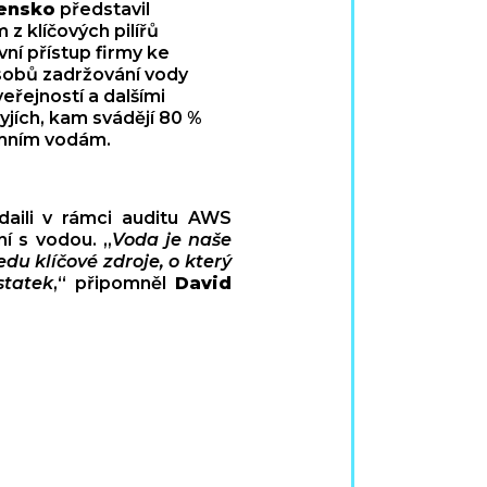
vensko
představil
 z klíčových pilířů
vní přístup firmy ke
sobů zadržování vody
eřejností a dalšími
yjích, kam svádějí 80 %
emním vodám.
daili v rámci auditu AWS
í s vodou. „
Voda je naše
du klíčové zdroje, o který
statek
,“ připomněl
David