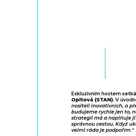
Exkluzivním hostem setkán
Opltová (STAN)
. V úvodn
nositeli inovativních, a 
budujeme rychle jen to, n
strategii má a naplňuje ji
správnou cestou. Když uká
velmi ráda je podpořím
.“