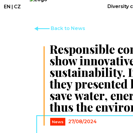
Diversity 
EN
|
CZ
Back to News
Responsible c
show innovative
sustainability. 
they presented
save water, ene
thus the envir
27/08/2024
News