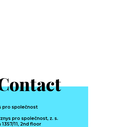
Contact
znys pro společnost, z. s.
 1357/11, 2nd floor