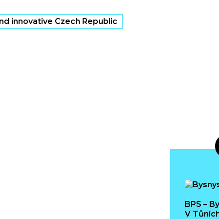
nd innovative Czech Republic
BPS – By
V Tůních