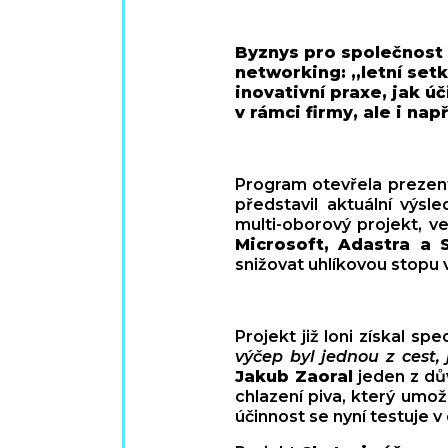
Byznys pro společnost 
networking: „letní set
inovativní praxe, jak ú
v rámci firmy, ale i na
Program otevřela preze
představil aktuální výsl
multi-oborový projekt, v
Microsoft, Adastra a
snižovat uhlíkovou stopu
Projekt již loni získal sp
výčep byl jednou z cest,
Jakub Zaoral
jeden z dův
chlazení piva, který umo
účinnost se nyní testuje v