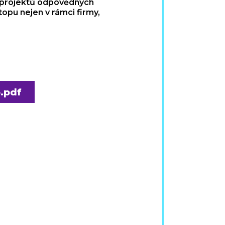
h projektů odpovědných
topu nejen v rámci firmy,
p.pdf