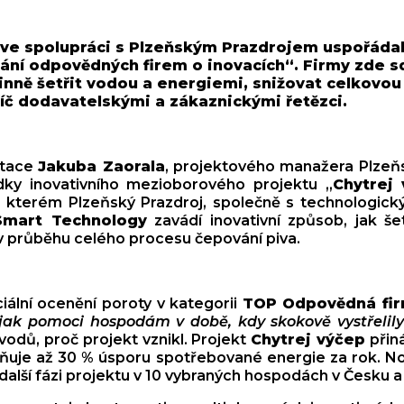
ve spolupráci s Plzeňským Prazdrojem uspořádal 
kání odpovědných firem o inovacích“. Firmy zde sd
činně šetřit vodou a energiemi, snižovat celkovo
příč dodavatelskými a zákaznickými řetězci.
ntace
Jakuba Zaorala
, projektového manažera Plzeň
edky inovativního mezioborového projektu „
Chytrej
e kterém Plzeňský Prazdroj, společně s technologic
 Smart Technology
zavádí inovativní způsob, jak še
 v průběhu celého procesu čepování piva.
eciální ocenění poroty v kategorii
TOP Odpovědná fir
 jak pomoci hospodám v době, kdy skokově vystřelily
odů, proč projekt vznikl. Projekt
Chytrej výčep
přin
žňuje až 30 % úsporu spotřebované energie za rok. Nov
 další fázi projektu v 10 vybraných hospodách v Česku 