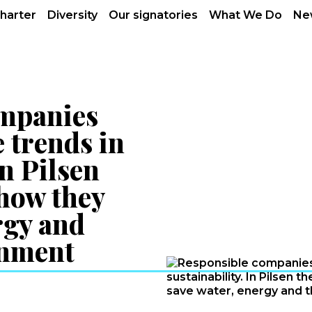
charter
Diversity
Our signatories
What We Do
Ne
ompanies
 trends in
In Pilsen
 how they
rgy and
onment