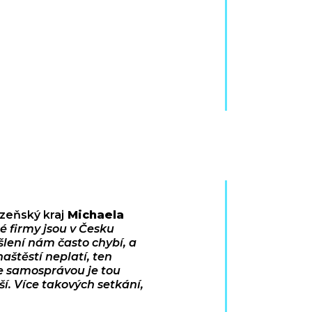
lzeňský kraj
Michaela
é firmy jsou v Česku
šlení nám často chybí, a
aštěstí neplatí, ten
e samosprávou je tou
í. Více takových setkání,