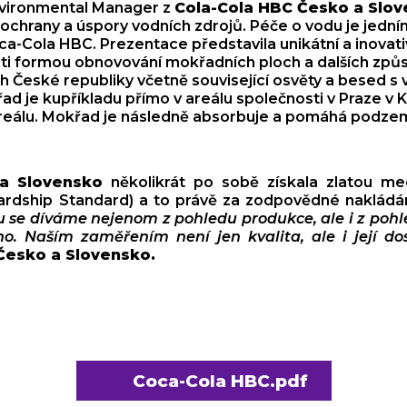
vironmental Manager z
Cola-Cola HBC Česko a Slo
 ochrany a úspory vodních zdrojů. Péče o vodu je jedním
ca-Cola HBC. Prezentace představila unikátní a inovati
i formou obnovování mokřadních ploch a dalších způ
h České republiky včetně související osvěty a besed s v
d je kupříkladu přímo v areálu společnosti v Praze v K
areálu. Mokřad je následně absorbuje a pomáhá podz
a Slovensko
několikrát po sobě získala zlatou me
ardship Standard) a to právě za zodpovědné nakládán
u se díváme nejenom z pohledu produkce, ale i z pohle
o. Naším zaměřením není jen kvalita, ale i její do
Česko a Slovensko.
Coca-Cola HBC.pdf