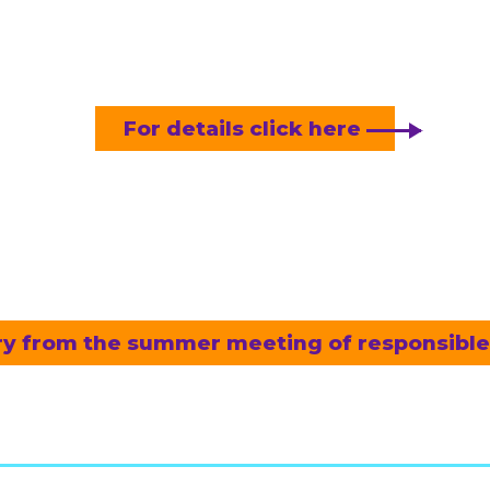
For details click here
ery from the summer meeting of responsibl