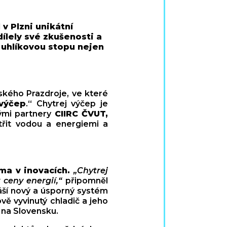
v Plzni unikátní
ílely své zkušenosti a
u uhlíkovou stopu nejen
ského Prazdroje, ve které
 výčep
.“ Chytrej výčep je
kými partnery
CIIRC ČVUT,
třit vodou a energiemi a
ma v inovacích.
„Chytrej
 ceny energií,“
připomněl
áší nový a úsporný systém
ě vyvinutý chladič a jeho
a na Slovensku.