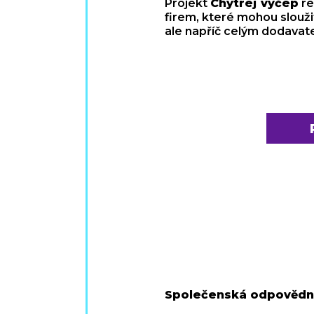
Projekt
Chytrej výčep
re
firem, které mohou sloužit
ale napříč celým dodava
Společenská odpovědno