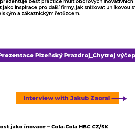
prezentuje best practice multioborových inovativníc
 jako inspirace pro další firmy, jak snižovat uhlíkovou s
telským a zákaznickým řetězcem.
Prezentace Plzeňský Prazdroj_Chytrej výče
Interview with Jakub Zaoral
st jako inovace – Cola-Cola HBC CZ/SK