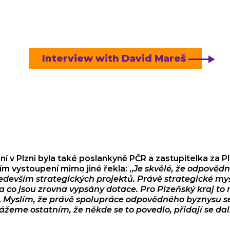
Interview with David Mareš
í v Plzni byla také poslankyně PČR a zastupitelka za P
ím vystoupení mimo jiné řekla: „
Je skvělé, že odpovědn
především strategických projektů. Právě strategické my
a co jsou zrovna vypsány dotace. Pro Plzeňský kraj to n
.
Myslím, že právě spolupráce odpovědného byznysu s
žeme ostatním, že někde se to povedlo, přidají se dalš