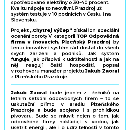
spotřebované elektřiny o 30-40 procent.
Kvalitu nápoje to neovlivní. Prazdroj už
systém testuje v 10 podnicích v Česku i na
Slovensku.
Projekt
„Chytrej výčep“
získal loni speciální
ocenění poroty V kategorii
TOP Odpovědná
firma v inovacích, Plzeňský Prazdroj
by
tento inovativní systém rád dostal do všech
svých zařízení a podniků. Jak systém
funguje, jak přispívá k udržitelnosti a jak na
něj reagují čeští hospodští, popsal
v rozhovoru manažer projektu
Jakub Zaoral
z Plzeňského Prazdroje.
Jakub Zaoral
bude jedním z řečníků na
letním setkání odpovědných firem – to se
uskuteční přímo v areálu Plzeňského
Prazdroje a bude spojeno i s prohlídkou
pivovaru. Bude se mluvit nejen o tom, jak
odpovědné firmy nakládají s vodou, jak
ušetřit energii, ale i o udržitelnosti v tomto