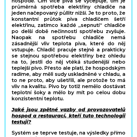
hospodě. Čím více piva se vyčepuje, tím je
průměrná spotřeba elektřiny chladiče na
jeden načepovaný půllitr nižší. Je to proto, že
konstantní průtok piva chladičem šetří
elektřinu, zatímco každé „sepnutí“ chladiče
po delší době nečinnosti spotřebu zvyšuje.
Naopak na spotřebu chladiče nemá
zásadnější vliv teplota piva, které do něj
vstupuje. Chladič pracuje stejně a prakticky
se stejnou spotřebou elektřiny bez ohledu
na to, jestli do něj vtéká studenější nebo
teplejší pivo. Přesto ale platí, že hospodským
radíme, aby měli sudy uskladněné v chladu, a
to ne proto, aby ušetřili, ale protože to má
vliv na kvalitu. Pivo by totiž nemělo dostávat
teplotní šoky a mělo by mít po celou dobu
konzistentní teplotu.
Jaké jsou zpětné vazby od provozovatelů
hospod a restaurací, kteří tuto technologii
testují?
Systém se teprve testuje, na výsledky přímo