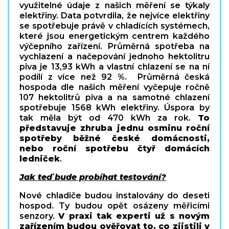
využitelné údaje z našich měření se týkaly
elektřiny. Data potvrdila, že nejvíce elektřiny
se spotřebuje právě v chladících systémech,
které jsou energetickým centrem každého
výčepního zařízení. Průměrná spotřeba na
vychlazení a načepování jednoho hektolitru
piva je 13,93 kWh a vlastní chlazení se na ní
podílí z více než 92 %. Průměrná česká
hospoda dle našich měření vyčepuje ročně
107 hektolitrů piva a na samotné chlazení
spotřebuje 1568 kWh elektřiny. Úspora by
tak měla být od 470 kWh za rok.
To
představuje zhruba jednu osminu roční
spotřeby běžné české domácnosti,
nebo roční spotřebu čtyř domácích
ledniček
.
Jak teď bude probíhat testování?
Nové chladiče budou instalovány do deseti
hospod. Ty budou opět osázeny měřicími
senzory.
V praxi tak experti už s novým
zařízením budou ověřovat to, co zjistili v