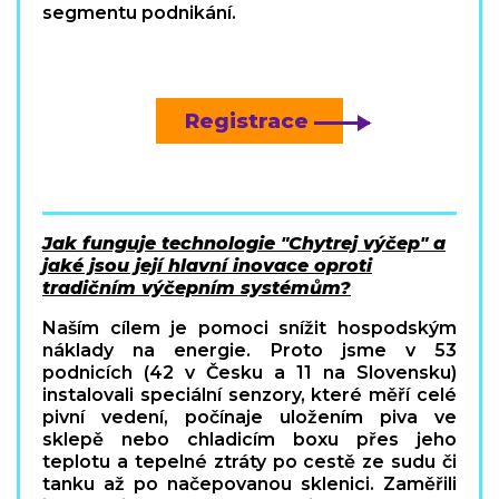
segmentu podnikání.
Registrace
Jak funguje technologie "Chytrej výčep" a
jaké jsou její hlavní inovace oproti
tradičním výčepním systémům?
Naším cílem je pomoci snížit hospodským
náklady na energie. Proto jsme v 53
podnicích (42 v Česku a 11 na Slovensku)
instalovali speciální senzory, které měří celé
pivní vedení, počínaje uložením piva ve
sklepě nebo chladicím boxu přes jeho
teplotu a tepelné ztráty po cestě ze sudu či
tanku až po načepovanou sklenici. Zaměřili