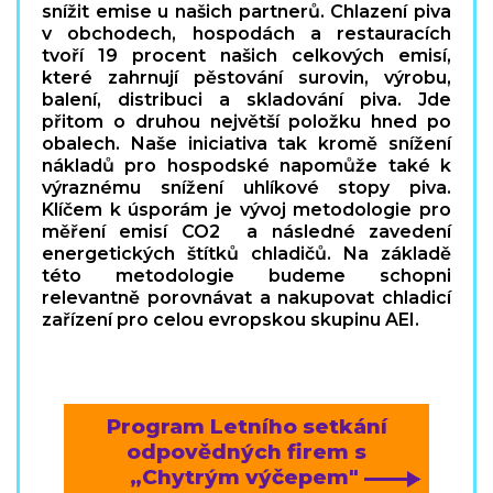
snížit emise u našich partnerů. Chlazení piva
v obchodech, hospodách a restauracích
tvoří 19 procent našich celkových emisí,
které zahrnují pěstování surovin, výrobu,
balení, distribuci a skladování piva. Jde
přitom o druhou největší položku hned po
obalech. Naše iniciativa tak kromě snížení
nákladů pro hospodské napomůže také k
výraznému snížení uhlíkové stopy piva.
Klíčem k úsporám je vývoj metodologie pro
měření emisí CO2 a následné zavedení
energetických štítků chladičů. Na základě
této metodologie budeme schopni
relevantně porovnávat a nakupovat chladicí
zařízení pro celou evropskou skupinu AEI.
Program Letního setkání
odpovědných firem s
„Chytrým výčepem"