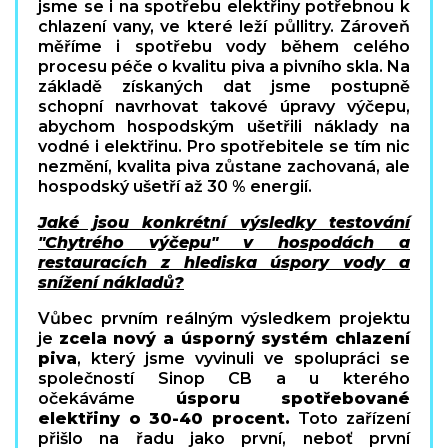
jsme se i na spotřebu elektřiny potřebnou k
chlazení vany, ve které leží půllitry. Zároveň
měříme i spotřebu vody během celého
procesu péče o kvalitu piva a pivního skla. Na
základě získaných dat jsme postupně
schopní navrhovat takové úpravy výčepu,
abychom hospodským ušetřili náklady na
vodné i elektřinu. Pro spotřebitele se tím nic
nezmění, kvalita piva zůstane zachovaná, ale
hospodský ušetří až 30 % energií.
Jaké jsou konkrétní výsledky testování
"Chytrého výčepu" v hospodách a
restauracích z hlediska úspory vody a
snížení nákladů?
Vůbec prvním reálným výsledkem projektu
je
zcela nový a úsporný systém chlazení
piva
, který jsme vyvinuli ve spolupráci se
společností Sinop CB a u kterého
očekáváme
úsporu spotřebované
elektřiny o 30-40 procent.
Toto zařízení
přišlo na řadu jako první, neboť první