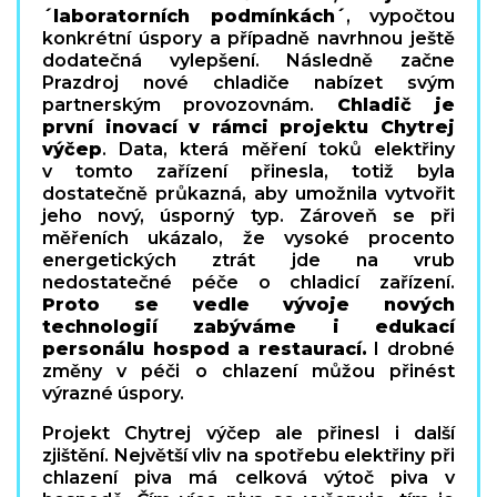
´laboratorních podmínkách´
, vypočtou
konkrétní úspory a případně navrhnou ještě
dodatečná vylepšení. Následně začne
Prazdroj nové chladiče nabízet svým
partnerským provozovnám.
Chladič je
první inovací v rámci projektu Chytrej
výčep
. Data, která měření toků elektřiny
v tomto zařízení přinesla, totiž byla
dostatečně průkazná, aby umožnila vytvořit
jeho nový, úsporný typ. Zároveň se při
měřeních ukázalo, že vysoké procento
energetických ztrát jde na vrub
nedostatečné péče o chladicí zařízení.
Proto se vedle vývoje nových
technologií zabýváme i edukací
personálu hospod a restaurací.
I drobné
změny v péči o chlazení můžou přinést
výrazné úspory.
Projekt Chytrej výčep ale přinesl i další
zjištění. Největší vliv na spotřebu elektřiny při
chlazení piva má celková výtoč piva v