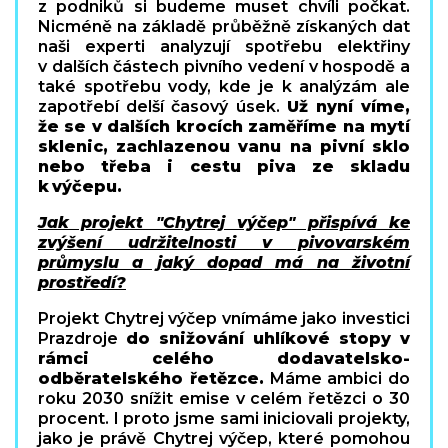
z podniků si budeme muset chvíli počkat.
Nicméně na základě průběžně získaných dat
naši experti analyzují spotřebu elektřiny
v dalších částech pivního vedení v hospodě a
také spotřebu vody, kde je k analýzám ale
zapotřebí delší časový úsek.
Už nyní víme,
že se v dalších krocích zaměříme na mytí
sklenic, zachlazenou vanu na pivní sklo
nebo třeba i cestu piva ze skladu
k výčepu.
Jak projekt "Chytrej výčep" přispívá ke
zvýšení udržitelnosti v pivovarském
průmyslu a jaký dopad má na životní
prostředí?
Projekt Chytrej výčep vnímáme jako investici
Prazdroje
do snižování uhlíkové stopy v
rámci celého dodavatelsko-
odběratelského řetězce.
Máme ambici do
roku 2030 snížit emise v celém řetězci o 30
procent. I proto jsme sami iniciovali projekty,
jako je právě Chytrej výčep, které pomohou