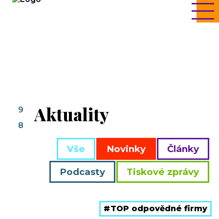
Aktuality
9
8
Vše
Novinky
Články
Podcasty
Tiskové zprávy
TOP odpovědné firmy