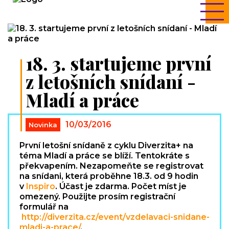
18. 3. startujeme první
z letošních snídaní -
Mladí a práce
10/03/2016
Novinka
První letošní snídaně z cyklu Diverzita+ na
téma Mladí a práce se blíží. Tentokráte s
překvapením. Nezapomeňte se registrovat
na snídani, která proběhne 18.3. od 9 hodin
v
Inspiro
. Účast je zdarma. Počet míst je
omezený. Použijte prosím registrační
formulář na
http://diverzita.cz/event/vzdelavaci-snidane-
mladi-a-prace/
.