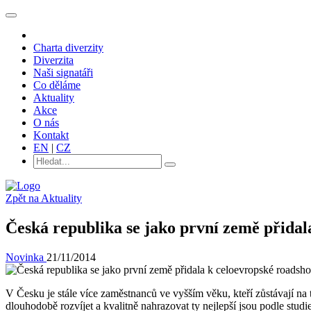
Charta diverzity
Diverzita
Naši signatáři
Co děláme
Aktuality
Akce
O nás
Kontakt
EN
|
CZ
Zpět na Aktuality
Česká republika se jako první země přidala
Novinka
21/11/2014
V Česku je stále více zaměstnanců ve vyšším věku, kteří zůstávají n
dlouhodobě rozvíjet a kvalitně nahrazovat ty nejlepší jsou podle studi