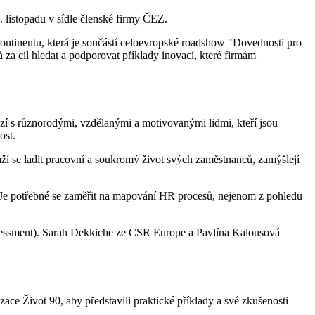
listopadu v sídle členské firmy ČEZ.
ontinentu, která je součástí celoevropské roadshow "Dovednosti pro
 za cíl hledat a podporovat příklady inovací, které firmám
ází s různorodými, vzdělanými a motivovanými lidmi, kteří jsou
ost.
ží se ladit pracovní a soukromý život svých zaměstnanců, zamýšlejí
. Je potřebné se zaměřit na mapování HR procesů, nejenom z pohledu
ssessment). Sarah Dekkiche ze CSR Europe a Pavlína Kalousová
e Život 90, aby představili praktické příklady a své zkušenosti