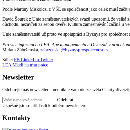
Podle Martiny Miskolczi z VŠE se společenost jako celek musí začít v
David Šourek z Unie zaměstnavatelských svazů upozornil, že velká zo
důchodu, nezavřeli za sebou dveře. Kultura zaměstnávání začíná u v
Unie zaměstnavatelů už proto ve spolupráci s Byznys pro společnost
Pro více informací o LEA, Age managementu a Diverzitě v práci kont
Miriam Zábrženská,
zabrzenska@byznysprospolecnost.cz
Sdílet
FB
Linked In
Twitter
LEA
Mladí na trhu práce
Newsletter
Odebírejte náš newsletter a neunikne vám nic ze světa Charty diverzit
Odebírat
Úspěšně jste se přihlásili k odběru newsletteru.
Kontakty