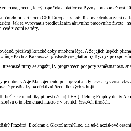
e management, který uspořádala platforma Byznys pro společnost 20. 
ala národním partnerem CSR Europe a v pořadí teprve druhou zemí na k
ariéru: Jak se vyrovnat s prodloužením aktivního pracovního života" má
celé životní kariéry.
dpovědně, přežívají kritické doby mnohem lépe. A že jejich úspěch přich
ozorňuje Pavlína Kalousová, předsedkyně platformy Byznys pro společn
s - tuzemské firmy se angažují v programech podpory zaměstnanosti, sna
ity je nutné k Age Managementu přistupovat analyticky a systematicky
ravené prostředky na efektivní řízení lidských zdrojů.
dl do České republiky přinést nástroj LEA (Lifelong Employability A
 zprávu o implementaci nástroje v prvních českých firmách.
ský Prazdroj, Ekolamp a GlaxoSmithKline, ale také neziskové organizac