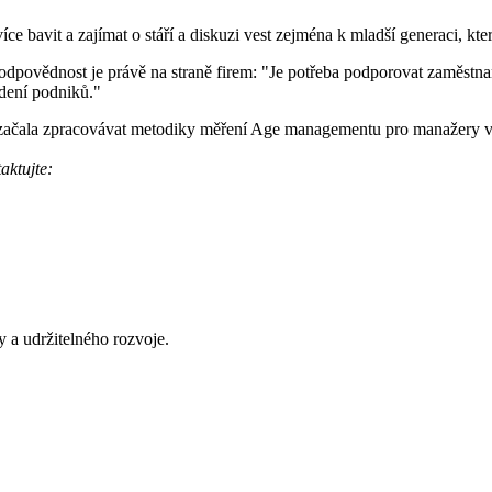
íce bavit a zajímat o stáří a diskuzi vest zejména k mladší generaci, 
dpovědnost je právě na straně firem: "Je potřeba podporovat zaměstna
edení podniků."
 začala zpracovávat metodiky měření Age managementu pro manažery vět
aktujte:
y a udržitelného rozvoje.