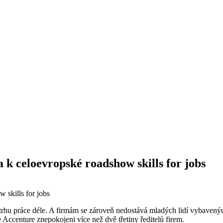
 k celoevropské roadshow skills for jobs
a trhu práce déle. A firmám se zároveň nedostává mladých lidí vybave
e Accenture znepokojeni více než dvě třetiny ředitelů firem.