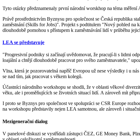
Tyto otázky předznamenaly první národní worskhop na téma měření Ag
Právě prostřednictvím Byznysu pro společnost se Česká republika st
zaměstnání (Skills for Jobs)". Projekt s podtitulem "Nový pohled na k
dlouhodobě pomohou s přístupem k zaměstnávání lidí v průběhu jejich 
LEA se představuje
"Progresivní podniky si začínají uvědomovat, že pracují-li s lidmi o
loajální a chtějí dlouhodobě pracovat pro svého zaměstnavatele," up
Vlna, která je pozorovatelná napříč Evropou už nese výsledky i u ná
se nad tím, jak pracovat s věkem kolegů.
Účastníci národního workshopu se shodli, že v oblasti věkové diverz
věku, ale i proměňujících se životních situací lidí. A zároveň mít přip
I proto se Byznys pro společnost ve spolupráci se CSR Europe rozho
na workshopu představily nejen LEA samotnou, ale zároveň i situační
Mezigenerační dialog
V panelové diskuzi se vystřídali zástupci ČEZ, GE Money Bank, Plzeň
v oblasti celoživotní zaměstnatelnosti.