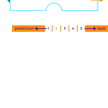
předchozí
1
2
3
4
5
další