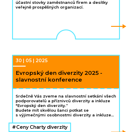
účastní stovky zaměstnanců firem a desítky
veřejně prospěšných organizací.
30 | 05 | 2025
Evropský den diverzity 2025 -
slavnostní konference
Srdečně Vás zveme na slavnostní setkání všech
podporovatelů a příznivců diverzity a inkluze
"Evropský den diverzity.“
Budete mít skvělou šanci potkat se
s výjimečnými osobnostmi diverzity a inkluze
v Česku, především zástupci a zástupkyněmi
odpovědných firem a s našimi významnými
Ceny Charty diverzity
partnery a podporovateli.