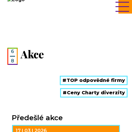
Akce
6
8
TOP odpovědné firmy
Ceny Charty diverzity
Předešlé akce
17 | 03 | 2026