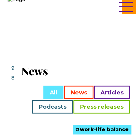
News
9
8
All
News
Articles
Podcasts
Press releases
work-life balance