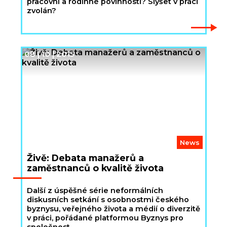
pracovní a rodinné povinnosti? Slyšet v práci
zvolán?
08 | 10 | 2015
News
Živě: Debata manažerů a
zaměstnanců o kvalitě života
Další z úspěšné série neformálních
diskusních setkání s osobnostmi českého
byznysu, veřejného života a médií o diverzitě
v práci, pořádané platformou Byznys pro