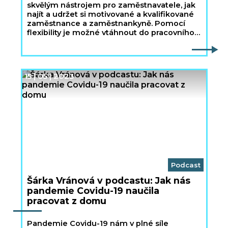
skvělým nástrojem pro zaměstnavatele, jak
najít a udržet si motivované a kvalifikované
zaměstnance a zaměstnankyně. Pomocí
flexibility je možné vtáhnout do pracovního
procesu i lidi, kteří by jinak museli hledat
jinou pracovní pozici či zůstat v evidenci
úřadu práce.
15 | 05 | 2023
Podcast
Šárka Vránová v podcastu: Jak nás
pandemie Covidu-19 naučila
pracovat z domu
Pandemie Covidu-19 nám v plné síle