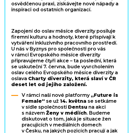
osvědčenou praxi, získávejte nové nápady a
inspiraci od ostatních organizací.
Zapojení do oslav měsíce diverzity posiluje
firemní kulturu a hodnoty, které přispívají k
vytváření inkluzivního pracovního prostředí.
U nás v Byznys pro společnosti pro vás
v rámci Evropského měsíce diverzity
připravujeme čtyři akce – ta poslední, která
se uskuteční 7. června, bude vyvrcholením
oslav celého Evropského měsíce diverzity a
oslava
Charty diverzity, která slaví v ČR
deset let od jejího založení.
V rámci naší nové platformy
„Future is
Female“
se už
14. května
se setkáme
v sídle společnosti
Dentsu
na akci
s názvem
Ženy v médiích
. Budeme
diskutovat o tom, jaká je situace žen
pracujících v mediálních domech
v Česku, na jakých pozicích pracují a jak