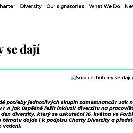
charter
Diversity
Our signatories
What We Do
Ne
 se dají
é potřeby jednotlivých skupin zaměstnanců? Jak ne
y? A jak úspěšně řešit inkluzi/ diverzitu na pracovi
den diverzity, který se uskuteční 16. května ve For
ématu dojde i k podpisu Charty Diverzity a předs
e vedení.