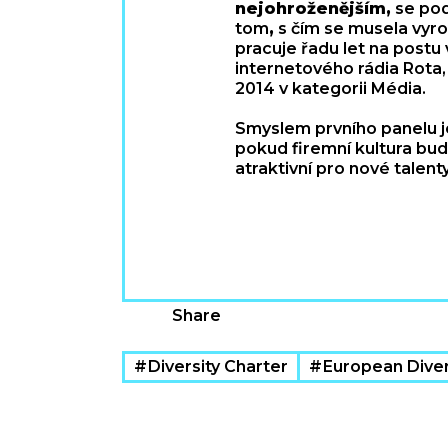
nejohroženějším,
se pod
tom
,
s čím se musela vyr
pracuje řadu let na postu
internetového rádia Rota,
2014 v kategorii Média.
Smyslem prvního panelu je 
pokud firemní kultura bu
atraktivní pro nové talent
Share
Diversity Charter
European Diver