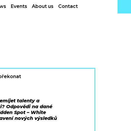
ws
Events
About us
Contact
míjet talenty a
šti? Odpovědi na dané
bidden Spot – White
tavení nových výsledků