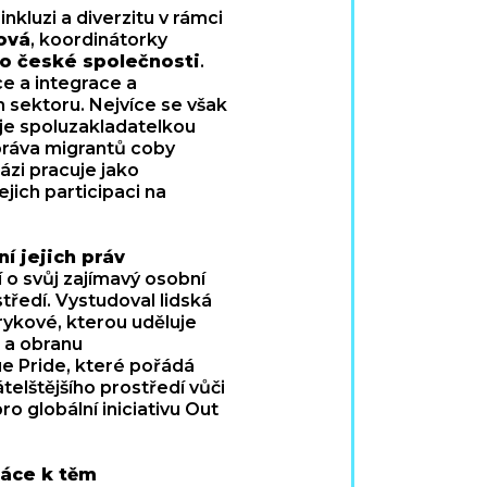
nkluzi a diverzitu v rámci
ová
, koordinátorky
do české společnosti
.
e a integrace a
m sektoru. Nejvíce se však
 je spoluzakladatelkou
práva migrantů coby
ázi pracuje jako
jich participaci na
í jejich práv
í o svůj zajímavý osobní
tředí. Vystudoval lidská
rykové, kterou uděluje
 a obranu
e Pride, které pořádá
elštějšího prostředí vůči
o globální iniciativu Out
ráce k těm