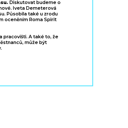
asu.
Diskutovat budeme o
omové. Iveta Demeterová
u. Působila také u zrodu
ním oceněním Roma Spirit
 pracovišti. A také to, že
městnanců, může být
.