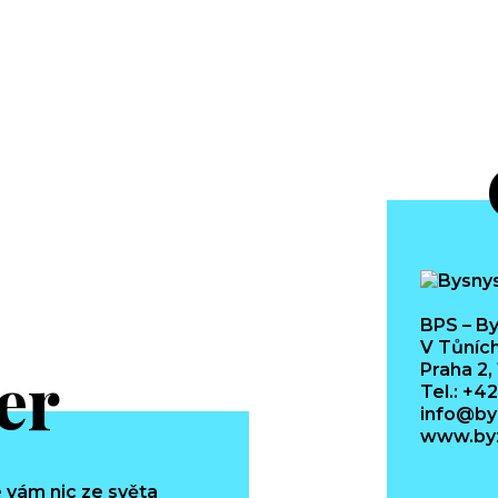
BPS – By
V Tůních
er
Praha 2,
Tel.: +4
info@by
www.byz
 vám nic ze světa