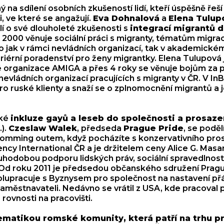
na sdílení osobních zkušeností lidí, kteří úspěšně řeší i
i, ve které se angažují.
Eva Dohnalová
a
Elena Tulup
lí o své dlouholeté zkušenosti s
integrací migrantů 
2000 věnuje sociální práci s migranty, tématům migrac
 to jak v rámci nevládních organizací, tak v akademické
riérní poradenství pro ženy migrantky. Elena Tulupová
 organizace AMIGA a přes 4 roky se věnuje bojům za 
evládních organizací pracujících s migranty v ČR. V InB
ro ruské klienty a snaží se o zplnomocnění migrantů a je
aké
inkluze gayů a leseb do společnosti a prosazen
).
Czeslaw Walek
, předseda
Prague Pride
, se poděl
 comming outem, když pocházíte s konzervativního pros
ency International ČR a je držitelem ceny Alice G. Masa
uhodobou podporu lidských práv, sociální spravedlnost
d roku 2011 je předsedou občanského sdružení Pragu
olupracuje s Byznysem pro společnost na nastavení přát
městnavateli. Nedávno se vrátil z USA, kde pracoval pr
 rovnosti na pracovišti.
ematikou romské komunity, která patří na trhu p