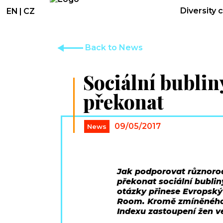
Diversity 
EN
|
CZ
Back to News
Sociální bubliny
překonat
09/05/2017
News
Jak podporovat různorod
překonat sociální bublin
otázky přinese Evropský 
Room. Kromě zmíněného t
Indexu zastoupení žen v