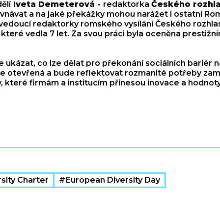
ělí
Iveta Demeterová -
redaktorka
Českého rozhl
ovnávat a na jaké překážky mohou narážet i ostatní R
 vedoucí redaktorky romského vysílání Českého rozhlas
 které vedla 7 let. Za svou práci byla oceněna prestiž
ukázat, co lze dělat pro překonání sociálních bariér na
de otevřená a bude reflektovat rozmanité potřeby za
y, které firmám a institucím přinesou inovace a hodnoty
sity Charter
European Diversity Day