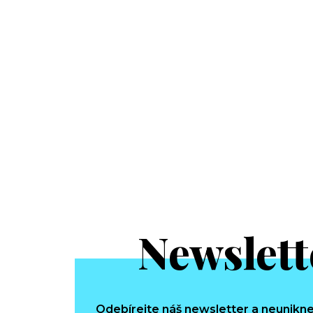
Newslett
Odebírejte náš newsletter a neunikne