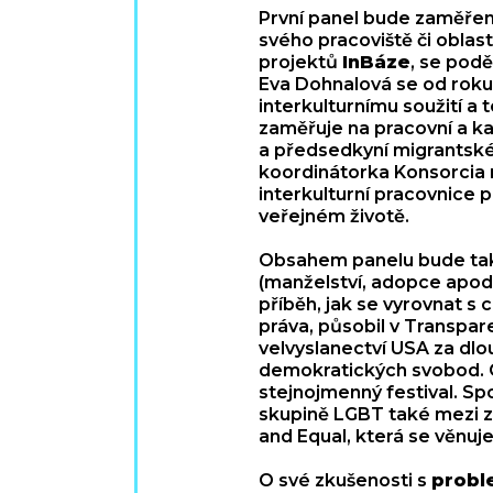
První panel bude zaměřený 
svého pracoviště či oblast
projektů
InBáze
, se podě
Eva Dohnalová se od roku 
interkulturnímu soužití a
zaměřuje na pracovní a ka
a předsedkyní migrantské
koordinátorka Konsorcia n
interkulturní pracovnice p
veřejném životě.
Obsahem panelu bude t
(manželství, adopce apod.
příběh, jak se vyrovnat s
práva, působil v Transpar
velvyslanectví USA za dlo
demokratických svobod. O
stejnojmenný festival. Sp
skupině LGBT také mezi za
and Equal, která se věnuje
O své zkušenosti s
probl