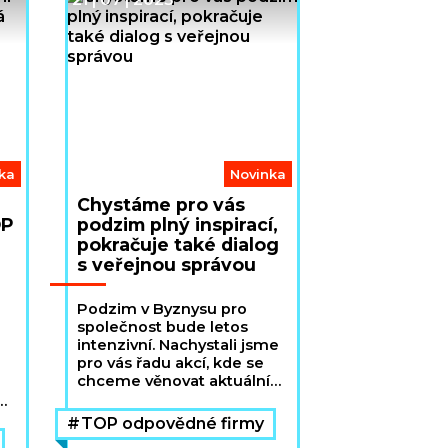
ka
Novinka
Chystáme pro vás
OP
podzim plný inspirací,
pokračuje také dialog
s veřejnou správou
Podzim v Byznysu pro
společnost bude letos
intenzivní. Nachystali jsme
pro vás řadu akcí, kde se
chceme věnovat aktuálním
trendům a výzvám v
odpovědném a
TOP odpovědné firmy
udržitelném podnikání a