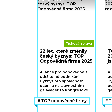
Tisková zpráva
22 let, které změnily
T
český byznys: TOP
2
Odpovědná firma 2025
j
Aliance pro odpovědné a
Al
udržitelné podnikání
ud
Byznys pro společnost
By
ocenila na slavnostním
oc
galavečeru v Kongresovém
ga
centru České národní
Ho
banky v Praze TOP
O
TOP odpovědné firmy
T
Odpovědné firmy 2025
2