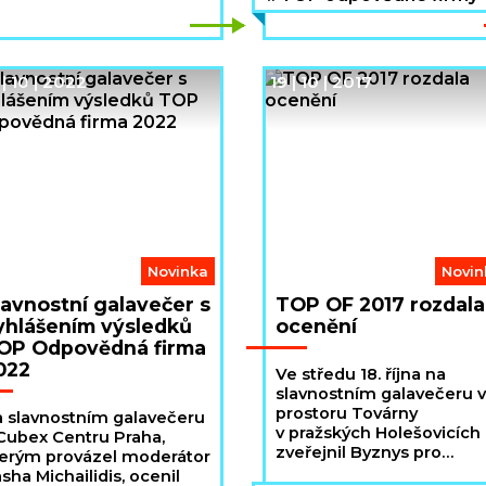
přihlašovat své strategie 
projekty, a to od 19. červn
do 12.září 2024.
| 10 | 2022
19 | 10 | 2017
Novinka
Novin
lavnostní galavečer s
TOP OF 2017 rozdala
yhlášením výsledků
ocenění
OP Odpovědná firma
022
Ve středu 18. října na
slavnostním galavečeru v
prostoru Továrny
 slavnostním galavečeru
v pražských Holešovicích
Cubex Centru Praha,
zveřejnil Byznys pro
erým provázel moderátor
společnost výsledky 14.
sha Michailidis, ocenil