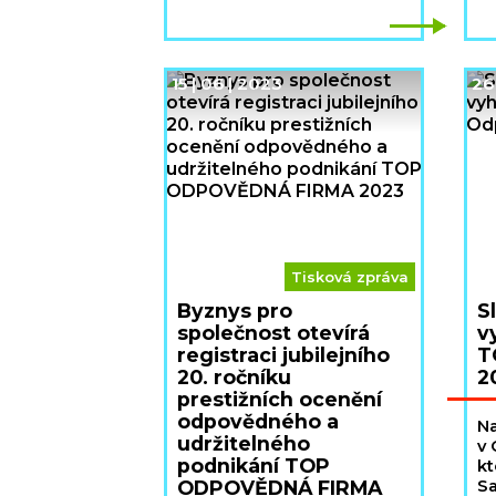
15 | 06 | 2023
26 
Tisková zpráva
Byznys pro
S
společnost otevírá
v
registraci jubilejního
T
20. ročníku
2
prestižních ocenění
odpovědného a
Na
udržitelného
v 
podnikání TOP
kt
ODPOVĚDNÁ FIRMA
Sa