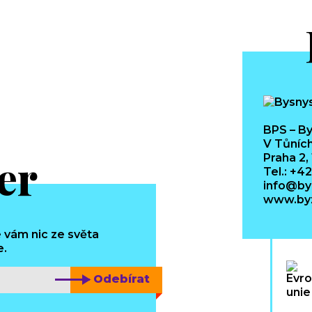
BPS – By
V Tůních
er
Praha 2,
Tel.: +4
info@by
www.byz
 vám nic ze světa
e.
Odebírat