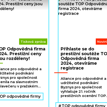
Tisková zpráva
Novin
OP Odpovědná firma
Přihlaste se do
024. Prestižní ceny
prestižní soutěže T
sou rozděleny!
Odpovědná firma
2024, otevíráme
registrace
iance pro odpovědné a
ržitelné podnikání
znys pro společnost
Aliance pro odpovědné a
enila na slavnostním
udržitelné podnikání
lavečeru v pražském
Byznys pro společnost
telu Grandior TOP
vyhlašuje 21. ročník
dpovědné firmy roku
prestižních ocenění TOP
OP odpovědné firmy
024.
Odpovědná firma 2024.
Firmy mohou opět
TOP odpovědné firmy