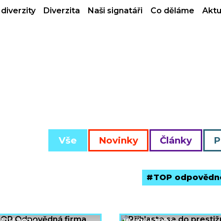
diverzity
Diverzita
Naši signatáři
Co děláme
Aktu
Vše
Novinky
Články
P
TOP odpovědné
| 11 | 2024
18 | 06 | 2024