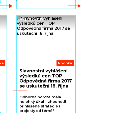
stejně tak i v diverzitě a
a
inkluzi. Pro naše záměry
a
jsme získali skvělé
partnery, kteří, jak věříme,
04 | 10 | 2017
přenesou řadu příkladů
dobré praxe do našeho
prostředí. Pokračujeme
rovněž v dialogu s veřejnou
správou.
ka
Novinka
Slavnostní vyhlášení
výsledků cen TOP
Odpovědná firma 2017
se uskuteční 18. října
Odborná porota měla
nelehký úkol - zhodnotit
přihlášené strategie i
projekty od téměř