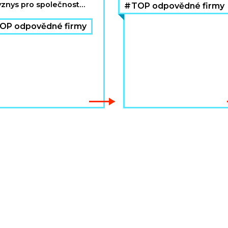
ročníku ocenění TOP
znys pro společnost
TOP odpovědné firmy
Odpovědná firma. Oceně
OP Odpovědné firmy
ku 2022.
OP odpovědné firmy