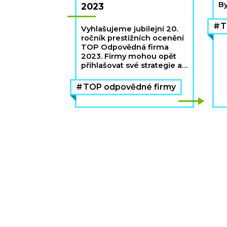
By
2023
T
ro
T
Vyhlašujeme jubilejní 20.
ročník prestižních ocenění
TOP Odpovědná firma
2023. Firmy mohou opět
přihlašovat své strategie a
projekty, a to od 14. června
do 7. září 2023.
TOP odpovědné firmy
Leitmotivem celého
letošního roku jsou
inovace, ke kterým
vyhlašujeme speciální
kategorii.