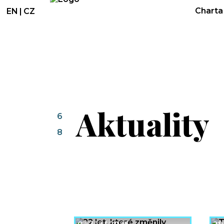
Charta 
EN
|
CZ
Aktuality
6
8
04 | 12 | 2025
29 