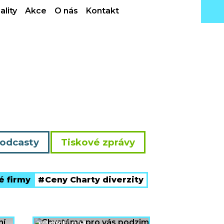
ality
Akce
O nás
Kontakt
odcasty
Tiskové zprávy
 firmy
Ceny Charty diverzity
21 | 07 | 2023