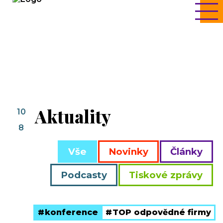
Aktuality
10
8
Vše
Novinky
Články
Podcasty
Tiskové zprávy
konference
TOP odpovědné firmy