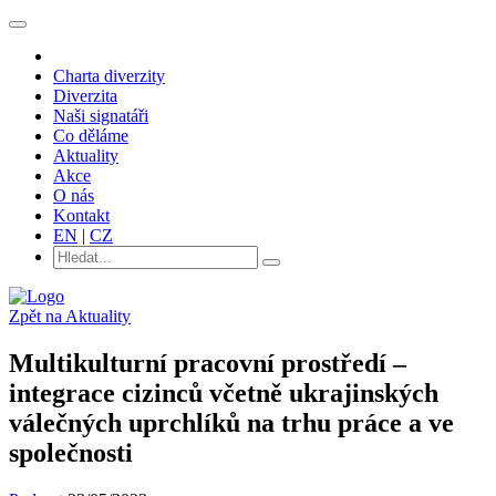
Charta diverzity
Diverzita
Naši signatáři
Co děláme
Aktuality
Akce
O nás
Kontakt
EN
|
CZ
Zpět na Aktuality
Multikulturní pracovní prostředí –
integrace cizinců včetně ukrajinských
válečných uprchlíků na trhu práce a ve
společnosti