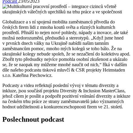
Podcast
23/05/2023
Globalizace a s ní spojená mobilita zaměstnanců přivedla do
českých firem lidi z mnoha koutů světa a různých kulturních
prostředí. Přináší to nejen nové pohledy, nápady a inovace, ale také
možná nedorozumění, předsudků a stereotypů. „Když jsme hned
v prvních dnech války na Ukrajině nabídli našim tamním
zaměstnancům pomoc, mnoho mých kolegů se toho bálo. Že na
ukrajinské kolegy nebude spoleh, že se nezačlení do kolektivu apod.
Zbořit tyto předsudky nejvíce pomohla osobní zkušenost a ukázalo
se, že se naopak my můžeme mnohé naučit od nich,“ říká v dalším
díle našeho podcastu tisková mluvčí & CSR projekty Heimstaden
s.r.o. Kateřina Piechowicz.
Podcasty a videa reflektují poslední vývoj v tématu diverzity a
inkluze, jsou součástí projektu Diversity & Inclusion MasterClass,
jehož cílem je posílit a podpořit pozitivní vnímání diverzity a inkluze
na českém trhu práce ze strany zaměstnavatelů jako významných
hodnot udržitelnosti a konkurenceschopnosti firem ve 21. století.
Poslechnout podcast