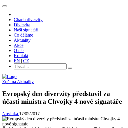
Charta diverzity
Diverzita
Naši signatáři
Co děláme
Aktuality
Akce
O nás
Kontakt
EN
|
CZ
Zpět na Aktuality
Evropský den diverzity představil za
účasti ministra Chvojky 4 nové signatáře
Novinka
17/05/2017