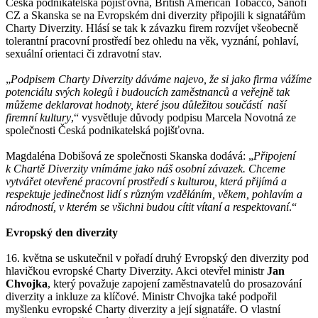
Česká podnikatelská pojišťovna, British American Tobacco, Sanofi
CZ a Skanska se na Evropském dni diverzity připojili k signatářům
Charty Diverzity. Hlásí se tak k závazku firem rozvíjet všeobecně
tolerantní pracovní prostředí bez ohledu na věk, vyznání, pohlaví,
sexuální orientaci či zdravotní stav.
„
Podpisem Charty Diverzity dáváme najevo, že si jako firma vážíme
potenciálu svých kolegů i budoucích zaměstnanců a veřejně tak
můžeme deklarovat hodnoty, které jsou důležitou součástí naší
firemní kultury
,“ vysvětluje důvody podpisu Marcela Novotná ze
společnosti Česká podnikatelská pojišťovna.
Magdaléna Dobišová ze společnosti Skanska dodává: „
Připojení
k Chartě Diverzity vnímáme jako náš osobní závazek. Chceme
vytvářet otevřené pracovní prostředí s kulturou, která přijímá a
respektuje jedinečnost lidí s různým vzděláním, věkem, pohlavím a
národností, v kterém se všichni budou cítit vítaní a respektovaní
.“
Evropský den diverzity
16. května se uskutečnil v pořadí druhý Evropský den diverzity pod
hlavičkou evropské Charty Diverzity. Akci otevřel ministr
Jan
Chvojka
, který považuje zapojení zaměstnavatelů do prosazování
diverzity a inkluze za klíčové. Ministr Chvojka také podpořil
myšlenku evropské Charty diverzity a její signatáře. O vlastní