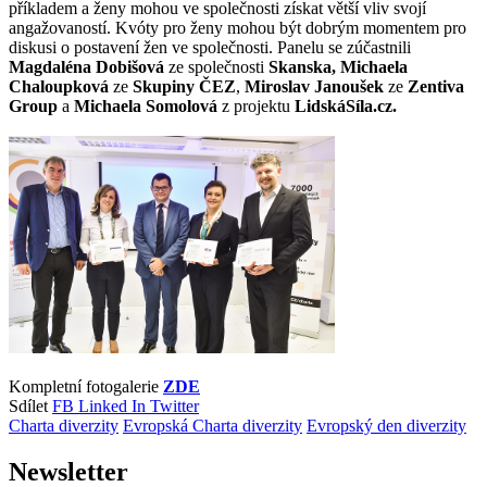
příkladem a ženy mohou ve společnosti získat větší vliv svojí
angažovaností. Kvóty pro ženy mohou být dobrým momentem pro
diskusi o postavení žen ve společnosti. Panelu se zúčastnili
Magdaléna Dobišová
ze společnosti
Skanska, Michaela
Chaloupková
ze
Skupiny ČEZ
,
Miroslav Janoušek
ze
Zentiva
Group
a
Michaela Somolová
z projektu
LidskáSíla.cz.
Kompletní fotogalerie
ZDE
Sdílet
FB
Linked In
Twitter
Charta diverzity
Evropská Charta diverzity
Evropský den diverzity
Newsletter