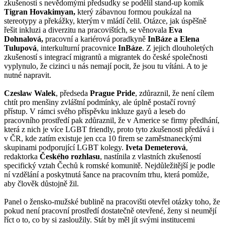
zkušenosti s nevědomými předsudky se podělil stand-up komik
Tigran Hovakimyan,
který zábavnou formou poukázal na
stereotypy a překážky, kterým v mládí čelil. Otázce, jak úspěšně
řešit inkluzi a diverzitu na pracovištích, se věnovala
Eva
Dohnalová,
pracovní a kariérová poradkyně
InBáze a Elena
Tulupová
, interkulturní pracovnice
InBáze
. Z jejich dlouholetých
zkušeností s integrací migrantů a migrantek do české společnosti
vyplynulo, že cizinci u nás nemají pocit, že jsou tu vítáni. A to je
nutné napravit.
Czeslaw Walek
, předseda
Prague Pride
, zdůraznil, že není cílem
chtít pro menšiny zvláštní podmínky, ale úplně postačí rovný
přístup. V rámci svého příspěvku inkluze gayů a leseb do
pracovního prostředí pak zdůraznil, že v Americe se firmy předhání,
která z nich je více LGBT friendly, proto tyto zkušenosti předává i
v ČR, kde zatím existuje jen cca 10 firem se zaměstnaneckými
skupinami podporující LGBT kolegy.
Iveta Demeterová
,
redaktorka
Českého rozhlasu
, nastínila z vlastních zkušeností
specifický vztah Čechů k romské komunitě. Nejdůležitější je podle
ní vzdělání a poskytnutá šance na pracovním trhu, která pomůže,
aby člověk důstojně žil.
Panel o žensko-mužské bublině na pracovišti otevřel otázky toho, že
pokud není pracovní prostředí dostatečně otevřené, ženy si neumějí
říct o to, co by si zasloužily. Stát by měl jít svými institucemi