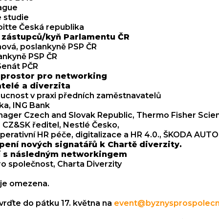
rague
 studie
loitte Česká republika
 zástupců/kyň Parlamentu ČR
ová, poslankyně PSP ČR
lankyně PSP ČR
 Senát PČR
 prostor pro networking
telé a diverzita
ucnost v praxi předních zaměstnavatelů
lka, ING Bank
nager Czech and Slovak Republic, Thermo Fisher Scien
 CZ&SK ředitel, Nestlé Česko,
perativní HR péče, digitalizace a HR 4.0., ŠKODA AUTO
upení nových signatářů k Chartě diverzity.
ní s následným networkingem
ro společnost, Charta Diverzity
 je omezena.
vrďte do pátku 17. května na
event@byznysprospolecn