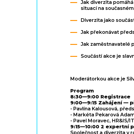
Jak diverzita pomáhá
situací na současném 
Diverzita jako součá
Jak překonávat předsu
Jak zaměstnavatelé po
Součástí akce je slav
Moderátorkou akce je Sil
Program
8:30—9:00 Registrace
9:00—9:15 Zahájení — př
- Pavlína Kalousová, pře
- Markéta Pekarová Adam
- Pavel Moravec, HR&IS/I
9:15—10:00 2 expertní 
Společnost a diverzita v 