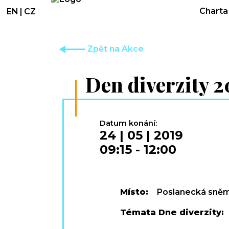
Charta 
EN
|
CZ
Zpět na Akce
Den diverzity 2
Datum konání:
24 | 05 | 2019
09:15
-
12:00
Místo:
Poslanecká sněmov
Témata Dne diverzity: