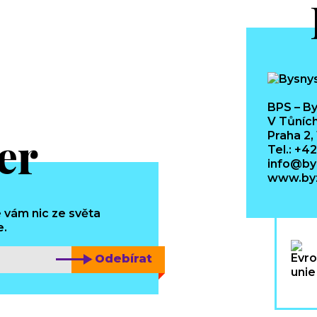
BPS – By
V Tůních
er
Praha 2,
Tel.: +4
info@by
www.byz
 vám nic ze světa
e.
Odebírat