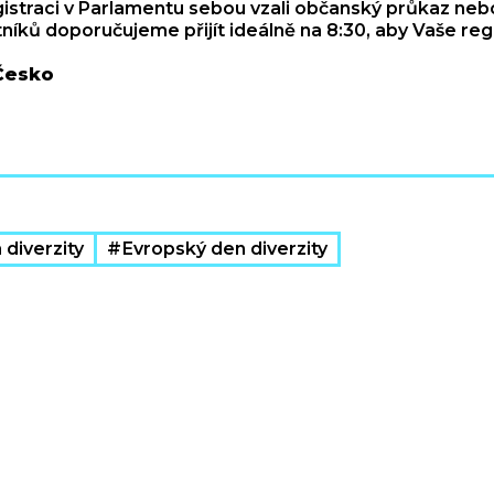
gistraci v Parlamentu sebou vzali občanský průkaz nebo
íků doporučujeme přijít ideálně na 8:30, aby Vaše reg
 Česko
 diverzity
Evropský den diverzity