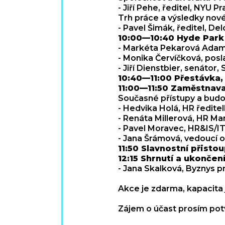
- Jiří Pehe, ředitel, NYU P
Trh práce a výsledky nové
- Pavel Šimák, ředitel, De
10:00—10:40 Hyde Park
- Markéta Pekarová Adam
- Monika Červíčková, pos
- Jiří Dienstbier, senátor,
10:40—11:00 Přestávka,
11:00—11:50 Zaměstnava
Současné přístupy a budo
- Hedvika Holá, HR ředite
- Renáta Millerová, HR Ma
- Pavel Moravec, HR&IS/IT
- Jana Šrámová, vedoucí o
11:50 Slavnostní přisto
12:15 Shrnutí a ukonče
- Jana Skalková, Byznys p
Akce je zdarma, kapacita
Zájem o účast prosím pot