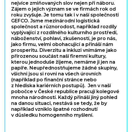
nejvíce zmiňovaných slov nejen při náboru.
Zájem o jejich význam se ve firmách rok od
roku zvyšuje. Je tomu tak i v naší společnosti
GEFCO. Jsme mezinárodní logistická
společnost a různorodost, například rozdíly
vyplývající z rozdílného kulturního prostředí,
náboženství, pohlaví, zkušeností, je pro nás,
jako firmu, velmi obohacující a přináší nám
prosperitu. Diverzitu a inkluzi vnímáme jako
přirozenou součást naší firemní kultury,
kterou jednoduše žijeme, nemáme ji jen na
papíře. Neupřednostňujeme žádné skupiny,
všichni jsou si rovni na všech úrovních
(například po finanční stránce nebo
z hlediska kariérních postupů). Jen v naší
pobočce v České republice pracují kolegové
mnoha národností. Každý přináší jiný pohled
na danou situaci, nestává se tedy, že by
například vzniklo špatné rozhodnutí
v důsledku homogenního myšlení.