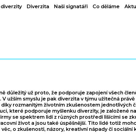
diverzity
Diverzita
Naši signatáři
Co děláme
Aktu
írně důležitý už proto, že podporuje zapojení všech čle
V užším smyslu je pak diverzita v týmu užitečná právě
ů díky rozmanitým životním zkušenostem jednotlivých č
tituci, které podporuje myšlenku diverzity, je založené
irmy se spektrem lidí z různých prostředí lišícími se z
ovní život a jsou také úspěšnější. Tito lidé totiž moho
věc, o zkušenosti, názory, kreativní nápady či sociální 