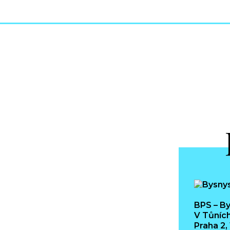
BPS – By
V Tůních
Praha 2,