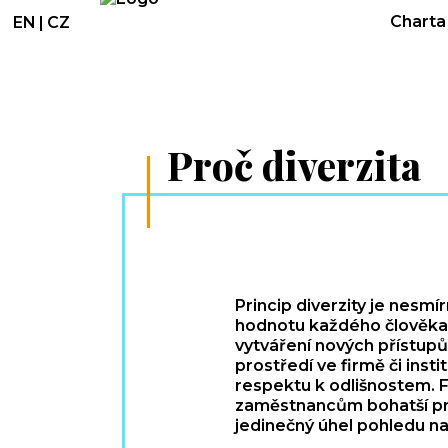
Charta 
EN
|
CZ
Proč diverzita
Princip diverzity je nesm
hodnotu každého člověka. 
vytváření nových přístup
prostředí ve firmě či ins
respektu k odlišnostem. F
zaměstnancům bohatší prac
jedinečný úhel pohledu na 