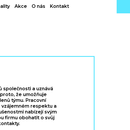
ality
Akce
O nás
Kontakt
nů společnosti a uznává
 proto, že umožňuje
lenů týmu. Pracovní
 na vzájemném respektu a
kušenostmi nabízejí svým
u firmu obohatit o svůj
kontakty.