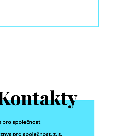
Kontakty
znys pro společnost, z. s.