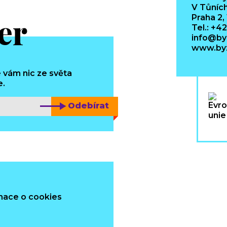
V Tůních
er
Praha 2,
Tel.: +4
info@by
www.byz
 vám nic ze světa
e.
Odebírat
mace o cookies