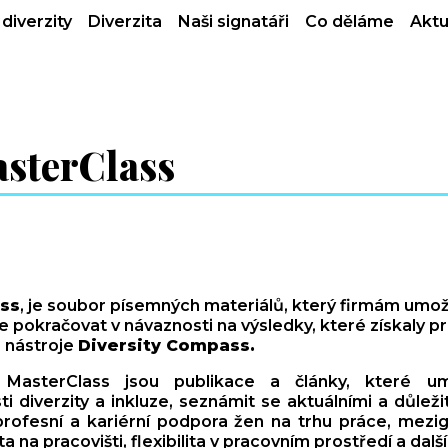
diverzity
Diverzita
Naši signatáři
Co děláme
Aktu
sterClass
ss
, je soubor písemných materiálů, který firmám umožní
dále pokračovat v návaznosti na výsledky, které získaly 
o nástroje
Diversity Compass.
 MasterClass jsou publikace a články, které u
i diverzity a inkluze, seznámit se aktuálními a důlež
profesní a kariérní podpora žen na trhu práce, mezi
ta na pracovišti, flexibilita v pracovním prostředí a další