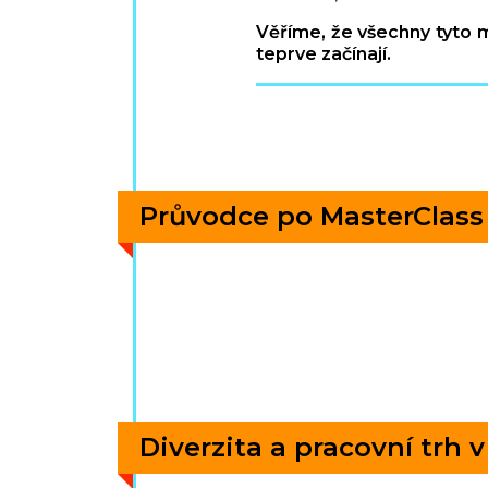
Věříme, že všechny tyto m
teprve začínají.
Průvodce po MasterClass
Diverzita a pracovní trh v 