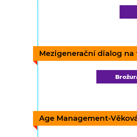
Mezigenerační dialog na t
Brožur
Age Management-Věková 