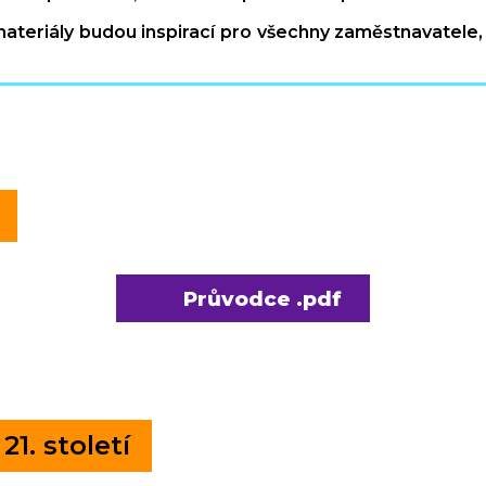
ateriály budou inspirací pro všechny zaměstnavatele, kt
Průvodce .pdf
21. století