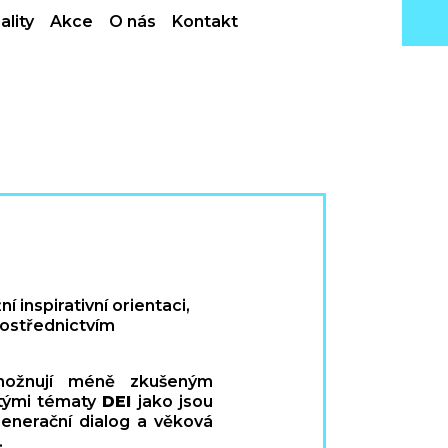
ality
Akce
O nás
Kontakt
 inspirativní orientaci,
prostřednictvím
možnují méně zkušeným
itými tématy
DEI
jako jsou
generační dialog a věková
.