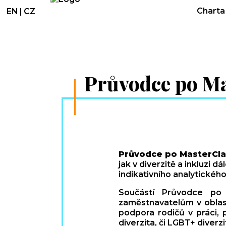
Charta 
EN
|
CZ
Průvodce po Ma
Průvodce po MasterCla
jak v diverzitě a inkluzi 
indikativního analytickéh
Součástí Průvodce po
zaměstnavatelům v oblast
podpora rodičů v práci, 
diverzita, či LGBT+ diverzi