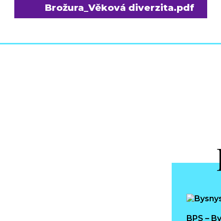
Brožura_Věková diverzita.pdf
BPS – By