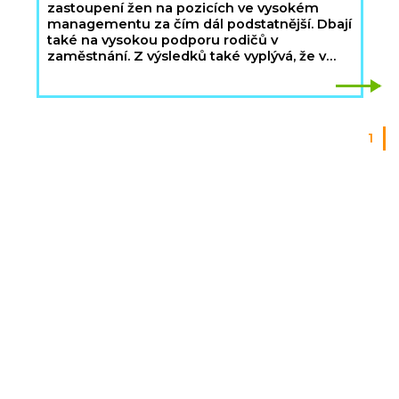
zastoupení žen na pozicích ve vysokém
managementu za čím dál podstatnější. Dbají
také na vysokou podporu rodičů v
zaměstnání. Z výsledků také vyplývá, že v
současnosti bezmála 80 % firem v Indexu
diverzity považuje za potřebné umožnit
svým zaměstnancům všeobecně tolerantní
pracovní prostředí bez ohledu na sexuální
orientaci.
1