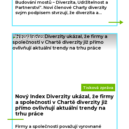
Budování mostů – Diverzita, Udržitelnost a
Partnerství“. Noví členové Charty diverzity
svým podpisem stvrzují, že diverzita a
inkluze jsou pro ně i jejich zaměstnance
prioritou a zároveň součástí firemních
byznysových strategií.
27 | 05 | 2022
Tisková zpráva
Nový Index Diverzity ukázal, že firmy
a společnosti v Chartě diverzity již
přímo ovlivňují aktuální trendy na
trhu práce
Firmy a společnosti považují vyrovnané