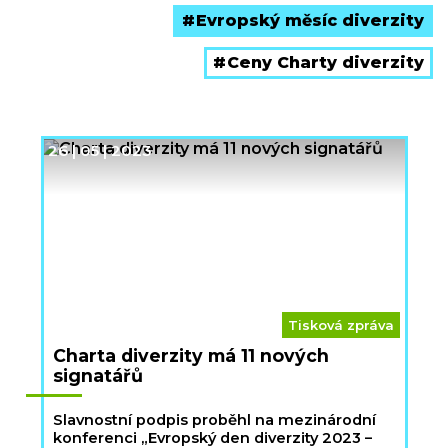
Evropský měsíc diverzity
Ceny Charty diverzity
26 | 05 | 2023
Tisková zpráva
Charta diverzity má 11 nových
signatářů
Slavnostní podpis proběhl na mezinárodní
konferenci „Evropský den diverzity 2023 –