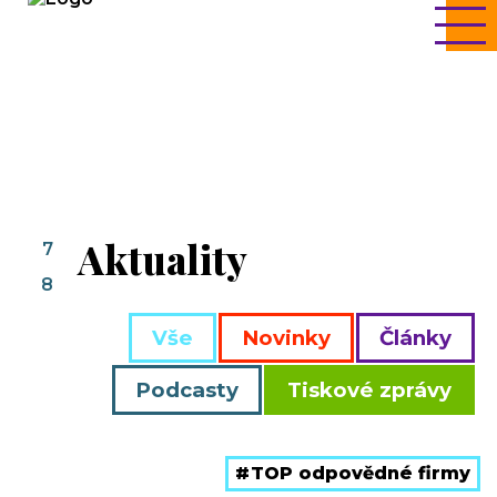
Aktuality
7
8
Vše
Novinky
Články
Podcasty
Tiskové zprávy
TOP odpovědné firmy