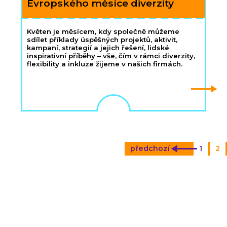
Evropského měsíce diverzity
Květen je měsícem, kdy společně můžeme
sdílet příklady úspěšných projektů, aktivit,
kampaní, strategií a jejich řešení, lidské
inspirativní příběhy – vše, čím v rámci diverzity,
flexibility a inkluze žijeme v našich firmách.
předchozí
1
2