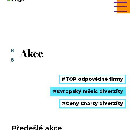
Akce
8
8
TOP odpovědné firmy
Evropský měsíc diverzity
Ceny Charty diverzity
Předešlé akce